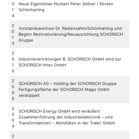
0
Neue Eigentümer Norbert Peter Sellner / Kirsten
1
Schönharting
4
2
Vorstandswechsel Dr. Riebensahm/Schönharting und
0
Beginn Restrukturierung/Neuausrichtung SCHORISCH
1
Gruppe
3
2
0
Industrievertretungen B. SCHORISCH GmbH wird zur
1
SCHORISCH Intec GmbH
0
2
SCHORISCH AG – Holding der SCHORISCH Gruppe
0
Fertigungsfläche der SCHORISCH Magis GmbH
0
verdoppelt
5
2
SCHORISCH Energy GmbH wird veräußert
0
Zusammenführung der Industrieelektronik – und
0
Transformatoren – Aktivitäten in der Tralec GmbH
4
2