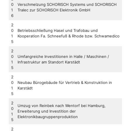
0
Verschmelzung SCHORISCH Systems und SCHORISCH
1
Tralec zur SCHORISCH Elektronik GmbH
6
2
0
Betriebsschließung Hasel und Trafobau und
1
Kooperation Fa. Schneefuß & Rhode bzw. Schwamedico
5
2
0
Umfangreiche Investitionen in Halle / Maschinen /
1
Infrastruktur am Standort Karstädt
5
2
0
Neubau Bürogebäude für Vertrieb & Konstruktion in
1
Karstädt
5
2
Umzug von Reinbek nach Wentorf bei Hamburg,
0
Erweiterung und Investition der
1
Elektronikbaugruppenproduktion
5
2