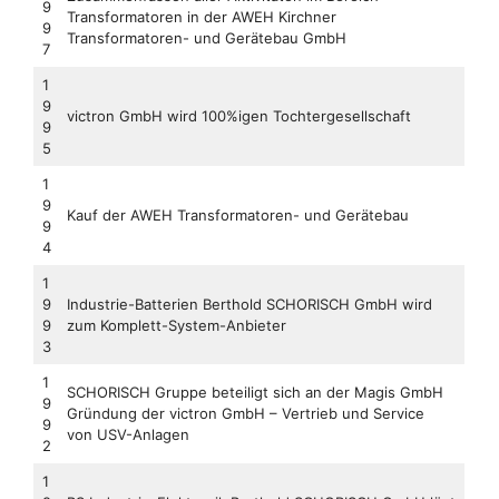
9
Transformatoren in der AWEH Kirchner
9
Transformatoren- und Gerätebau GmbH
7
1
9
victron GmbH wird 100%igen Tochtergesellschaft
9
5
1
9
Kauf der AWEH Transformatoren- und Gerätebau
9
4
1
9
Industrie-Batterien Berthold SCHORISCH GmbH wird
9
zum Komplett-System-Anbieter
3
1
SCHORISCH Gruppe beteiligt sich an der Magis GmbH
9
Gründung der victron GmbH – Vertrieb und Service
9
von USV-Anlagen
2
1