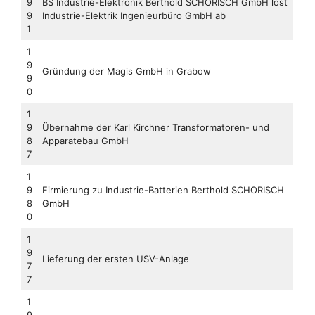
9
BS Industrie-Elektronik Berthold SCHORISCH GmbH löst
9
Industrie-Elektrik Ingenieurbüro GmbH ab
1
1
9
Gründung der Magis GmbH in Grabow
9
0
1
9
Übernahme der Karl Kirchner Transformatoren- und
8
Apparatebau GmbH
7
1
9
Firmierung zu Industrie-Batterien Berthold SCHORISCH
8
GmbH
0
1
9
Lieferung der ersten USV-Anlage
7
7
1
9