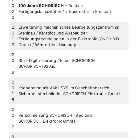
0
100 Jahre SCHORISCH
– Ausbau
2
Fertigungskapazitäten / Infrastruktur in Karstädt
0
2
Erweiterung mechanisches Bearbeitungszentrum im
0
Stahlbau / Karstädt und Ausbau der
1
Fertigungstechnologien in der Elektronik (CNC / 3 D
9
Druck) / Wentorf bei Hamburg
2
0
Start Digitalisierung / KI bei SCHORISCH
1
SCHORISCH1920.io
8
2
0
Kooperation mit AKKUSYS im Geschäftsbereich
1
Sicherheitstechnik der SCHORISCH Elektronik GmbH
8
2
0
Verschmelzung SCHORISCH Intec und
1
SCHORISCH Elektronik GmbH
7
2