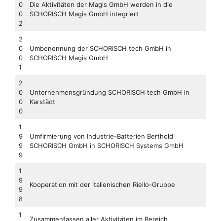
0
Die Aktivitäten der Magis GmbH werden in die
0
SCHORISCH Magis GmbH integriert
2
2
0
Umbenennung der SCHORISCH tech GmbH in
0
SCHORISCH Magis GmbH
1
2
0
Unternehmensgründung SCHORISCH tech GmbH in
0
Karstädt
0
1
9
Umfirmierung von Industrie-Batterien Berthold
9
SCHORISCH GmbH in SCHORISCH Systems GmbH
9
1
9
Kooperation mit der italienischen Riello-Gruppe
9
8
1
Zusammenfassen aller Aktivitäten im Bereich