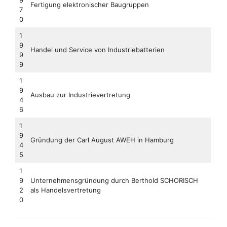
Fertigung elektronischer Baugruppen
7
0
1
9
Handel und Service von Industriebatterien
9
9
1
9
Ausbau zur Industrievertretung
4
6
1
9
Gründung der Carl August AWEH in Hamburg
4
5
1
9
Unternehmensgründung durch Berthold SCHORISCH
2
als Handelsvertretung
0